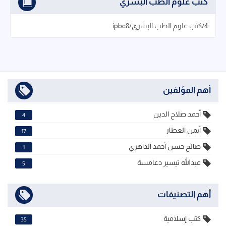
كتب علوم الطب البشري
4/كتب علوم الطب البشري/ipbc8
أهم المؤلفين
أحمد صلاح الدين
4
أيمن العطار
17
صالح حسن أحمد الداهري
1
عبدالله تيسير دعامسة
5
أهم التصنيفات
كتب إسلامية
35