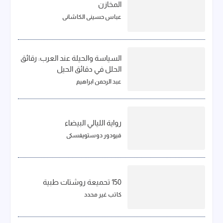
المخازن
عباس حسيني الكاشاني
السياسة والحيلة عند العرب: رقائق
الحلل في دقائق الحيل
عبد الرحمن ابراهيم
رواية الليالي البيضاء
فيودور دوستويفسكي
150 تحميعة روشتات طبية
كاتب غير محدد