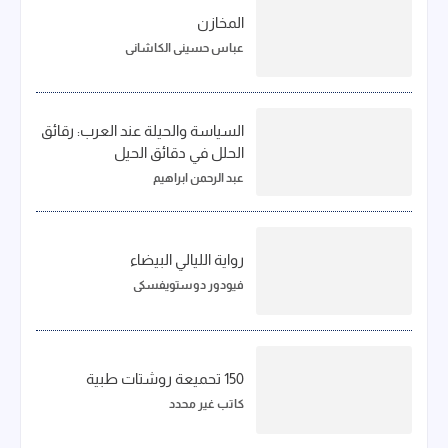
المخازن
عباس حسيني الكاشاني
السياسة والحيلة عند العرب: رقائق
الحلل في دقائق الحيل
عبد الرحمن ابراهيم
رواية الليالي البيضاء
فيودور دوستويفسكي
150 تحميعة روشتات طبية
كاتب غير محدد