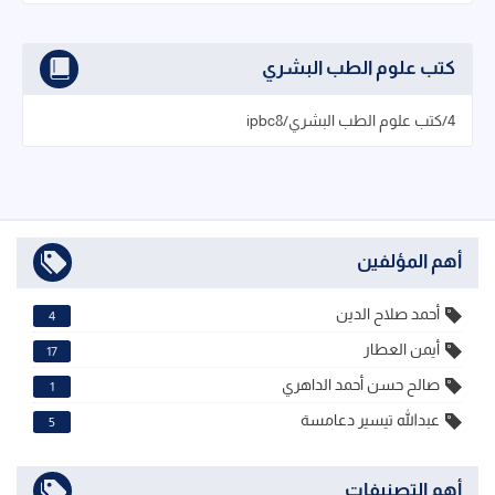
كتب علوم الطب البشري
4/كتب علوم الطب البشري/ipbc8
أهم المؤلفين
أحمد صلاح الدين
4
أيمن العطار
17
صالح حسن أحمد الداهري
1
عبدالله تيسير دعامسة
5
أهم التصنيفات