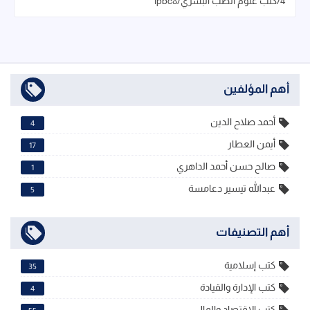
4/كتب علوم الطب البشري/ipbc8
أهم المؤلفين
أحمد صلاح الدين
4
أيمن العطار
17
صالح حسن أحمد الداهري
1
عبدالله تيسير دعامسة
5
أهم التصنيفات
كتب إسلامية
35
كتب الإدارة والقيادة
4
كتب الاقتصاد والمال